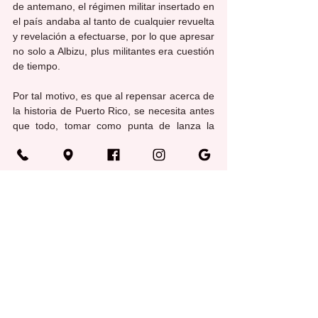
de antemano, el régimen militar insertado en 
el país andaba al tanto de cualquier revuelta 
y revelación a efectuarse, por lo que apresar 
no solo a Albizu, plus militantes era cuestión 
de tiempo. 
Por tal motivo, es que al repensar acerca de 
la historia de Puerto Rico, se necesita antes 
que todo, tomar como punta de lanza la 
impronta de Don Pedro Albizu Campos. Ha 
sido su influencia en el entorno cultural, 
político, identitario, psicológico, pero sobre 
histórica una piedra angular para desarmar 
el feroz fenómeno del colonialismo con el 
que se le ultrajó y envenenó 
cancerígenamente. Recordémoslo y 
conmemorémoslo como la efigie de la lucha 
independentista puertorriqueña.
Columnas