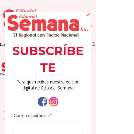
Entrada
Todas
Editorial Semana
Todas
2 jul
3 min de lectura
Conmemorando la impronta de Don Pedro Albizu Campos
Regionales
Medicina
Deportes
Columnas
Arte y Cultura
Actualidad