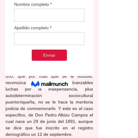
Por: Juan Illich Hernández
Dentro de los múltiples íconos ilustres que 
tiene Puerto Rico, existe particularmente 
uno, que por más que se le estudie, 
reconozca y divulgue sus inalcanzables 
luchas por la independencia, plus 
autodeterminación sociocultural 
puertorriqueña, no se le hace la meritoria 
justicia de conmemorarlo. Y este es el caso 
específico, de Don Pedro Albizu Campos el 
cual nace un 29 de junio del 1891, aunque 
se dice que fue inscrito en el registro 
demográfico un 12 de septiembre. 