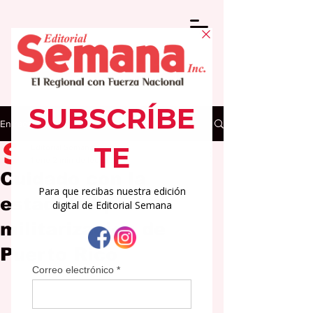
Entrada
Editorial Semana
1 ene
2 min de lectura
Cuidado con la
estadidad por
militarizacion de
Puerto Rico