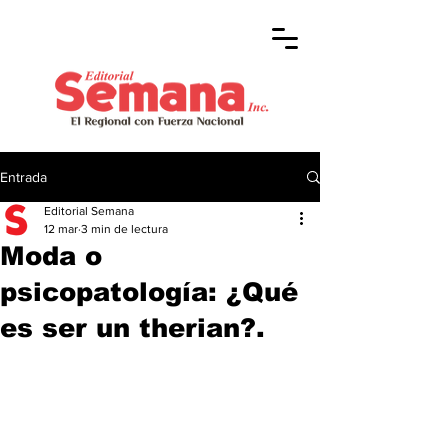
Entrada
Editorial Semana
12 mar
3 min de lectura
Moda o
psicopatología: ¿Qué
es ser un therian?.