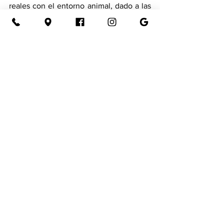
reales con el entorno animal, dado a las 
crisis por búsqueda de sentido e 
identidad. 
El que en la actualidad la situación haya 
escalado un más allá, es debido a la falta 
de control parental en el sobreuso de 
los dispositivos tecnológicos. Queda en 
nosotros propiciar un mejor juicio de 
cómo manejar esta crítica problemática 
social.       
Columnas
Ver todo
Entradas recientes