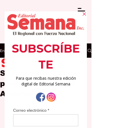
Entrada
Editorial Semana
12 feb
2 min de lectura
Somos americanos
porque nacimos en
América