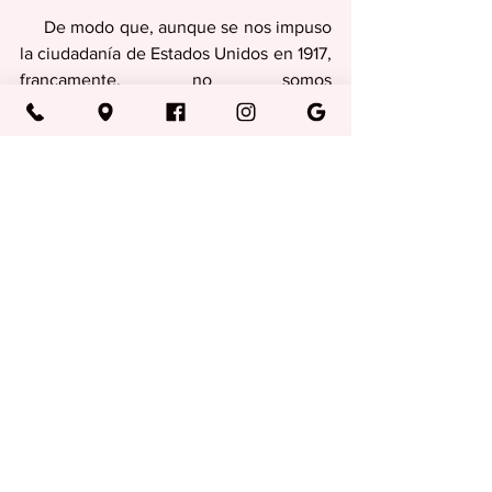
     De modo que, aunque se nos impuso 
la ciudadanía de Estados Unidos en 1917, 
francamente, no somos 
estadounidenses, somos 
puertorriqueños de “Nuestra América”. 
Columnas
Ver todo
Entradas recientes