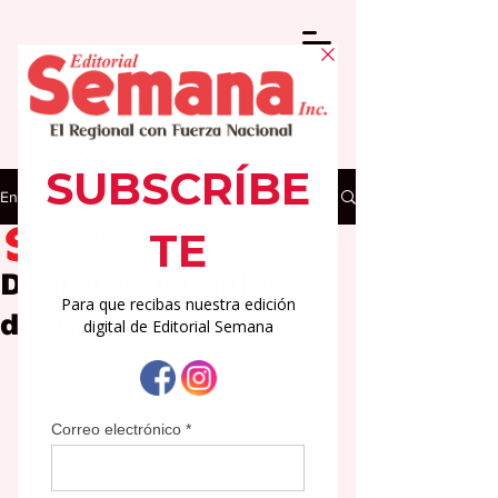
Entrada
Editorial Semana
8 may 2025
2 min de lectura
Decretos feudales
desde La Fortaleza