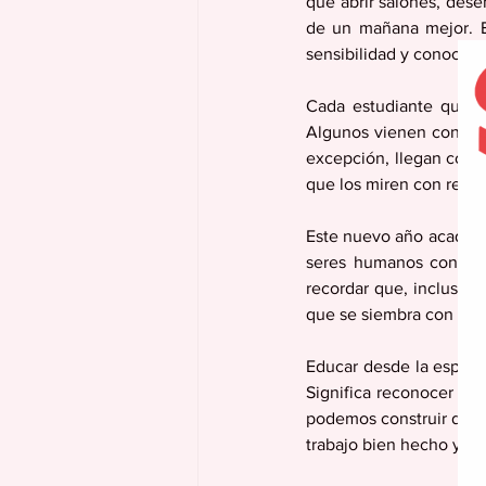
que abrir salones, desem
de un mañana mejor. Ed
sensibilidad y conocimi
Cada estudiante que ll
Algunos vienen con aleg
excepción, llegan con 
que los miren con respe
Este nuevo año académic
seres humanos con capa
recordar que, incluso co
que se siembra con amor
Educar desde la esperanz
Significa reconocer qu
podemos construir dentr
trabajo bien hecho y l