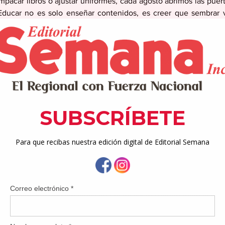
pacar libros o ajustar uniformes, cada agosto abrimos las puerta
ucar no es solo enseñar contenidos, es creer que sembrar val
ento hoy, dará frutos mañana. Educar es creer en lo que aún no s
ega a nuestras aulas trae consigo una historia, una realidad, 
ría y entusiasmo, otros, con temor, inseguridades o hasta apatía
una necesidad compartida: la de ser acompañados por adultos qu
to, que los desafíen y sobre todo, que no se rindan.
o nos invita a renovar nuestros votos con la misión más noble q
cidad de pensar, de sentir, de amar, de transformar. Es una 
n recursos limitados o ante situaciones difíciles, podemos hacer
 y coherencia, siempre encuentra tierra fértil.
a no significa ignorar los retos. Significa enfrentarlos con valen
e, aunque no podemos controlar todo lo que sucede fuera del en
o de nuestras instituciones un microcosmos donde reine el respet
a búsqueda del bien común.