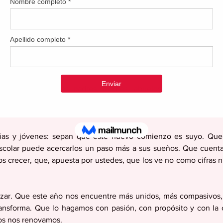
esitamos educadores que abracen su vocación con fe, que vean
s, los informes y los calendarios. Maestros y maestras q
rada, que los levanten con palabras, que no olviden nunca qu
ue puede ser tocada para siempre. También necesitamos familias
pañen el proceso con presencia y colaboración. La educación no
s.
n escuelas, a los padres, madres, abuelos, voluntarios, cons
! Gracias por creer, por insistir, por no abandonar la meta, a
o inspira. Su entrega sostiene. Su amor deja huellas.
iñas y jóvenes: sepan que este nuevo comienzo es suyo. Que
scolar puede acercarlos un paso más a sus sueños. Que cuenta
s crecer, que, apuesta por ustedes, que los ve no como cifras ni 
ar. Que este año nos encuentre más unidos, más compasivos,
ansforma. Que lo hagamos con pasión, con propósito y con la c
os nos renovamos.