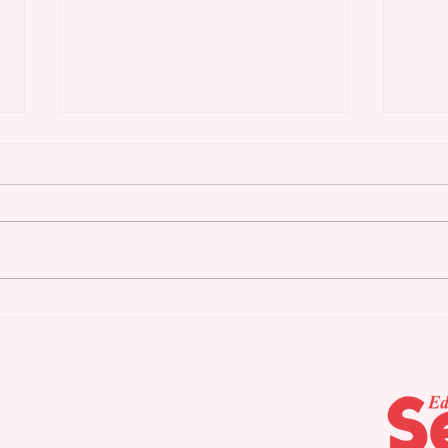
Repudio del PIP ante la
Lid
difamación bajuna del
inc
PPD