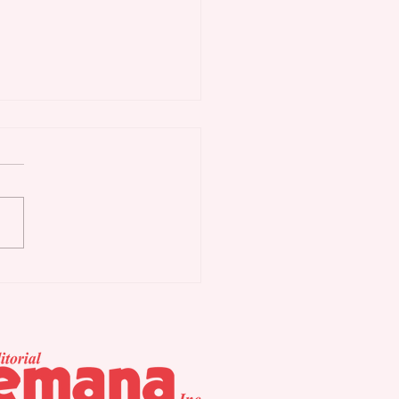
erar puede
omodar