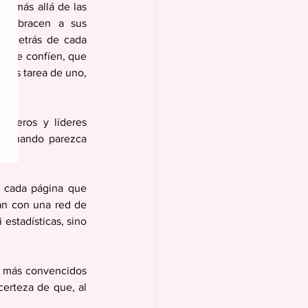
 más allá de las 
ue abracen a sus 
e detrás de cada 
 que confíen, que 
 es tarea de uno, 
ejeros y líderes 
un cuando parezca 
 cada página que 
n con una red de 
estadísticas, sino 
 más convencidos 
erteza de que, al 