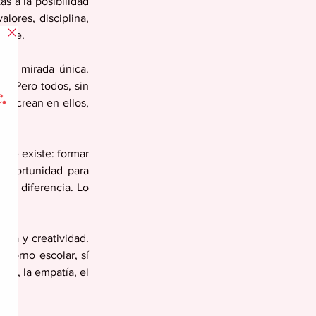
s a la posibilidad 
ores, disciplina, 
e ve.
una mirada única. 
. Pero todos, sin 
e crean en ellos, 
ue existe: formar 
oportunidad para 
 la diferencia. Lo 
tía y creatividad. 
torno escolar, sí 
o, la empatía, el 