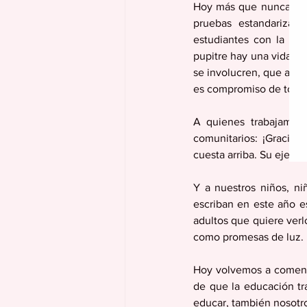
Hoy más que nunca nec
pruebas estandarizada
estudiantes con la mi
pupitre hay una vida q
se involucren, que acom
es compromiso de todo
A quienes trabajamos e
comunitarios: ¡Gracias
cuesta arriba. Su ejempl
Y a nuestros niños, n
escriban en este año e
adultos que quiere verlo
como promesas de luz.
Hoy volvemos a comenz
de que la educación tr
educar, también nosotr