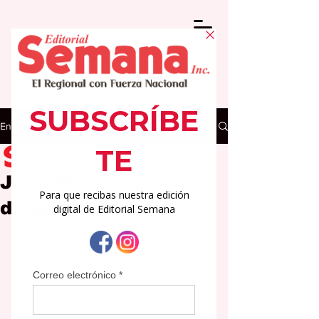
Entrada
Editorial Semana
7 ago 2025
2 min de lectura
Jenniffer y su
desgobierno de zares