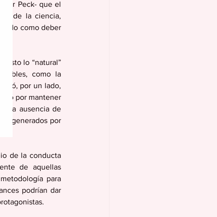
octor Peck- que el 
l de la ciencia, 
brogado como deber 
uesto lo “natural” 
atibles, como la 
retó, por un lado, 
optó por mantener 
 esta ausencia de 
dad generados por 
io de la conducta 
ente de aquellas 
metodología para 
ances podrían dar 
rotagonistas. 