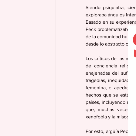
Siendo psiquiatra, cien
exploraba ángulos inter
Basado en su experienci
Peck problematizaba en
de la comunidad humana-
desde lo abstracto o fil
Los críticos de las reli
de conciencia religio
enajenadas del sufrim
tragedias, inequidades e
femenina, el apedreamie
hechos que se están d
países, incluyendo más
que, muchas veces, so
xenofobia y la misoginia
Por esto, argüía Peck, 