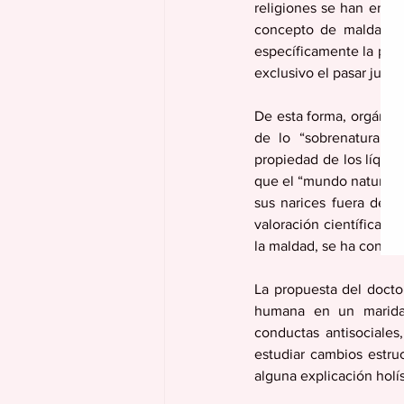
religiones se han enfoc
concepto de maldad o p
específicamente la psic
exclusivo el pasar juici
De esta forma, orgánica
de lo “sobrenatural”,
propiedad de los líquido
que el “mundo natural” 
sus narices fuera de l
valoración científica 
la maldad, se ha convoya
La propuesta del doctor
humana en un maridaje
conductas antisociales
estudiar cambios estruc
alguna explicación holí