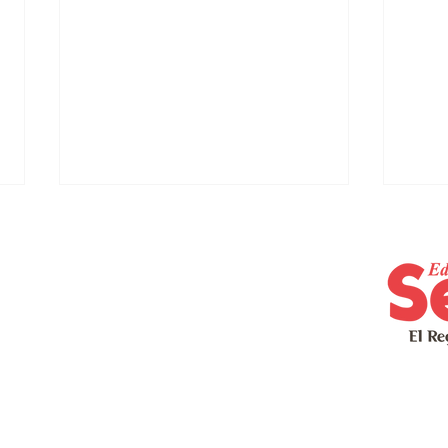
Repudio del PIP ante la
Lid
difamación bajuna del
inc
PPD