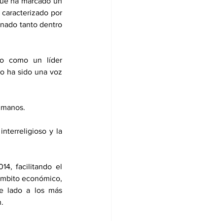
que ha marcado un 
 caracterizado por 
nado tanto dentro 
lo como un líder 
co ha sido una voz 
umanos.   
nterreligioso y la 
, facilitando el 
ámbito económico, 
e lado a los más 
. 