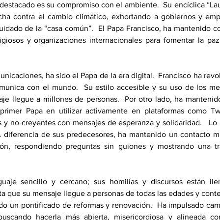
destacado es su compromiso con el ambiente.  Su encíclica “Laud
cha contra el cambio climático, exhortando a gobiernos y emp
cuidado de la “casa común”.  El Papa Francisco, ha mantenido c
ligiosos y organizaciones internacionales para fomentar la paz
nicaciones, ha sido el Papa de la era digital.  Francisco ha revo
omunica con el mundo.  Su estilo accesible y su uso de los med
je llegue a millones de personas.  Por otro lado, ha mantenido
 primer Papa en utilizar activamente en plataformas como Twi
y no creyentes con mensajes de esperanza y solidaridad.   Lo h
 A diferencia de sus predecesores, ha mantenido un contacto ma
n, respondiendo preguntas sin guiones y mostrando una tr
aje sencillo y cercano; sus homilías y discursos están lle
ita que su mensaje llegue a personas de todas las edades y context
do un pontificado de reformas y renovación.  Ha impulsado cambi
 buscando hacerla más abierta, misericordiosa y alineada con