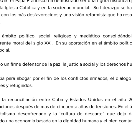
013, el Papa Francisco ha demostrado ser una figura histórica 
a Iglesia Católica y en la sociedad mundial.  Su liderazgo se ha
a con los más desfavorecidos y una visión reformista que ha reso
  
ámbito político, social religioso y mediático consolidándo
rente moral del siglo XXI.  En su aportación en el ámbito políti
ocial.  
o un firme defensor de la paz, la justicia social y los derechos h
ia para abogar por el fin de los conflictos armados, el dialogo i
es y refugiados.  
la reconciliación entre Cuba y Estados Unidos en el año 2014
laciones después de mas de cincuenta años de tensiones. En el 
talismo desenfrenado y la ‘cultura de descarte” que deja d
do una economía basada en la dignidad humana y el bien común