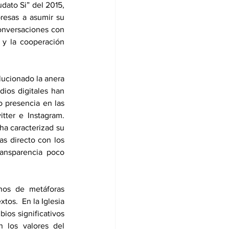
ato Si” del 2015, 
resas a asumir su 
onversaciones con 
 y la cooperación 
lucionado la anera 
ios digitales han 
 presencia en las 
tter e Instagram. 
a caracterizad su 
s directo con los 
ansparencia poco 
nos de metáforas 
os.  En la Iglesia 
os significativos 
 los valores del 