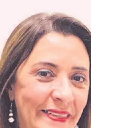
Se secael turismo
Por: Nitza Morán Trinidad Como es de conocimiento
público, Puerto Rico enfrenta desde hace meses una
situación crítica con el suministro de agua potable,
particularmente en el área metropolitana. Aunque miles de
residentes ya han expresado su frustración y
desesperación por la falta del preciado recurso, la crisis
comienza a revelar consecuencias que trascienden el
ámbito residencial. La Asociación de Hoteles y Turismo de
Puerto Rico (AHTPR), uno de los sectores más important