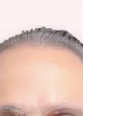
solamente ha pasado el pueblo cagüeño, sino también
Puerto Rico, reafirmamos que la espina dorsal a nivel
económico residía en la economía agrícola. Lo particular
del presente señalamiento, es que en los interines de
finales de siglo XVIII y principios del XIX expone el
historiador Juan David Hernández (2008): “que por virtud
de la Constitución de Cádiz del 1812 se le ot