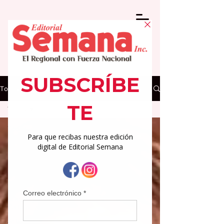
Todas las Noticias
Todas
Todas
Regionales
Medicina
Deportes
Columnas
Arte y
Cultura
Actualidad