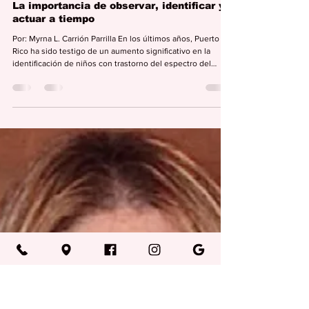
Editorial Semana
18 jun
3 min de lectura
COLUMNAS
La importancia de observar, identificar y
actuar a tiempo
Por: Myrna L. Carrión Parrilla En los últimos años, Puerto
Rico ha sido testigo de un aumento significativo en la
identificación de niños con trastorno del espectro del
autismo (TEA). Aunque las estadísticas y los estudios
continúan evolucionando, lo cierto es que cada vez más
familias, escuelas y profesionales de la salud reconocen la
presencia de esta condición en nuestra población infantil.
Algunos expertos señalan que parte de este aumento
responde a una mayor conciencia