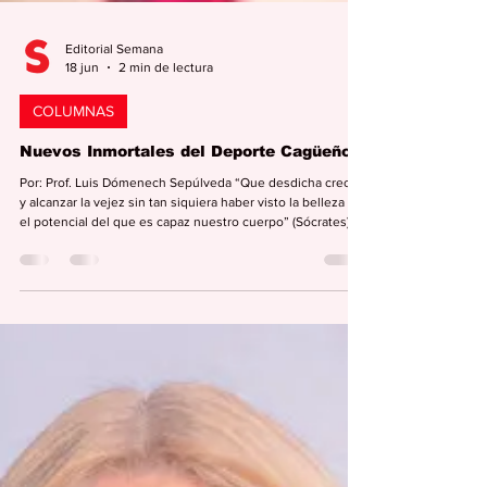
Editorial Semana
18 jun
2 min de lectura
COLUMNAS
Nuevos Inmortales del Deporte Cagüeño
Por: Prof. Luis Dómenech Sepúlveda “Que desdicha crecer
y alcanzar la vejez sin tan siquiera haber visto la belleza y
el potencial del que es capaz nuestro cuerpo” (Sócrates) El
Deporte Cagüeño está de plácemes. Y no es para menos.
El viernes, 19 de junio de 2026, el Pabellón de la Fama del
Deporte Cagüeño se vestirá de gala al celebrar su
Vigésima Tercera Exaltación de los Inmortales del Deporte
Cagüeño en el Centro de Bella Artes del Municipio
Autónomo de Caguas. En esta o