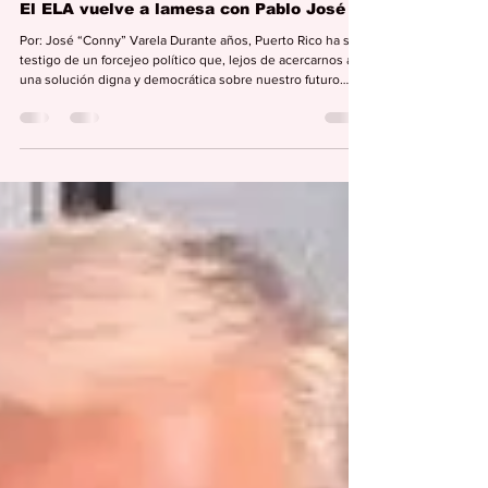
Editorial Semana
18 jun
2 min de lectura
COLUMNAS
El ELA vuelve a lamesa con Pablo José
Por: José “Conny” Varela Durante años, Puerto Rico ha sido
testigo de un forcejeo político que, lejos de acercarnos a
una solución digna y democrática sobre nuestro futuro
político, ha servido para profundizar divisiones y excluir a la
mayoría social que aspira a una relación permanente con
los Estados Unidos sin renunciar a su identidad ni aceptar
la asimilación. En ese contexto, la presentación del nuevo
proyecto de estatus radicado por el comisionado residente
en Washingto