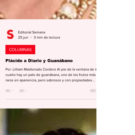
Editorial Semana
25 jun
3 min de lectura
COLUMNAS
Plácido a Diario y Guanábano
Por: Lilliam Maldonado Cordero Al pie de la ventana de mi
cuarto hay un palo de guanábana, uno de los frutos más
raros en apariencia, pero sabrosos y con propiedades
curativas. El muy ingrato tendrá muchas virtudes, pero ser
prolífico no es una de ellas. Todos los años le hablo y le
advierto que lo voy a mandar al cielo de los árboles si no
produce algo y, es cierto que las plantas escuchan porque,
aunque pujadas, nos regala 4 o 5 guanábanas. Como le
tengo confianza después d